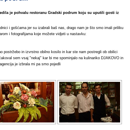
edila je pohvalu restoranu Gradski podrum koju su uputili gosti iz
dnici i gošćama jer su izabrali baš nas, drago nam je što smo imali priliku
arom i fotografijama koje možete vidjeti u nastavku:
 postržebo in izvrstno obilno kosilo in kar ste nam postregli ob obilici
Pričakoval sem vsaj "nekaj" kar bi me spominjalo na kulinariko DJAKOVO in
ncija je izbrala mi pa smo pojedli