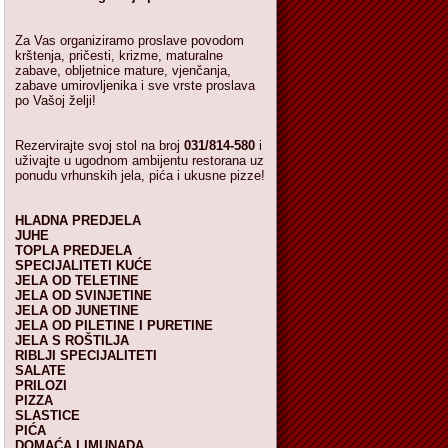
Za Vas organiziramo proslave povodom
krštenja, pričesti, krizme, maturalne
zabave, obljetnice mature, vjenčanja,
zabave umirovljenika i sve vrste proslava
po Vašoj želji!
Rezervirajte svoj stol na broj
031/814-580
i
uživajte u ugodnom ambijentu restorana uz
ponudu vrhunskih jela, pića i ukusne pizze!
HLADNA PREDJELA
JUHE
TOPLA PREDJELA
SPECIJALITETI KUĆE
JELA OD TELETINE
JELA OD SVINJETINE
JELA OD JUNETINE
JELA OD PILETINE I PURETINE
JELA S ROŠTILJA
RIBLJI SPECIJALITETI
SALATE
PRILOZI
PIZZA
SLASTICE
PIĆA
DOMAĆA LIMUNADA