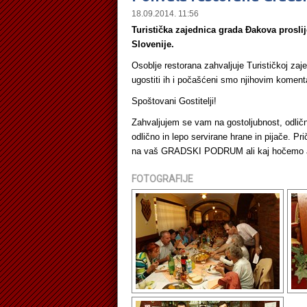
18.09.2014. 11:56
Turistička zajednica grada Đakova proslij
Slovenije.
Osoblje restorana zahvaljuje Turističkoj zaje
ugostiti ih i počašćeni smo njihovim koment
Spoštovani Gostitelji!
Zahvaljujem se vam na gostoljubnost, odlično
odlično in lepo servirane hrane in pijače. 
na vaš GRADSKI PODRUM ali kaj hočemo age
FOTOGRAFIJE