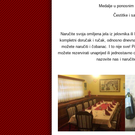
Medalje u ponosnim rukama, 
Čestitke i samo tako 
Naručite svoja omiljena jela iz jelovnika 
kompletni doručak i ručak, odnosno dnevn
možete naručiti i čobanac. I to nije sve! 
možete rezervirati unaprijed ili jednostavno do
nazovite nas i naruči