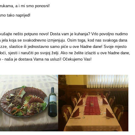
a i mi smo ponosni!
naprijed!
ili kušajte nešto potpuno novo! Dosta vam je kuhanja? Vrlo povoljno nudimo
a jela koja se svakodnevno izmjenjuju. Osim toga, kod nas svakoga dana
Pizze, slastice ili jednostavno samo piće u ove hladne dane! Svoje mjesto
ći, sjesti i naručiti po svojoj želji. Ako ne želite izlaziti u ove hladne dane,
te - naša je dostava Vama na usluzi! Očekujemo Vas!