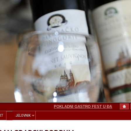
POKLADNI GASTRO FEST U ĐAKOVU
IME
KT
JELOVNIK