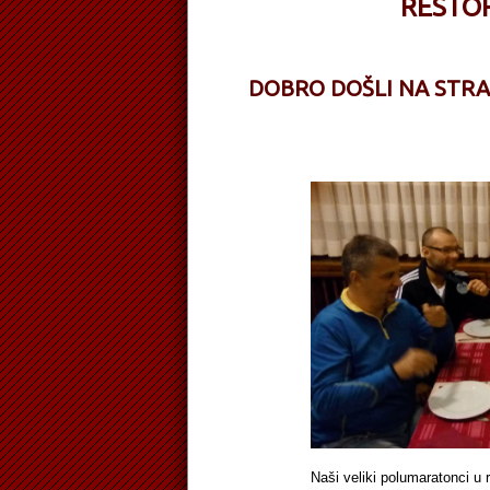
RESTO
DOBRO DOŠLI NA STR
Naši veliki polumaratonci u restora