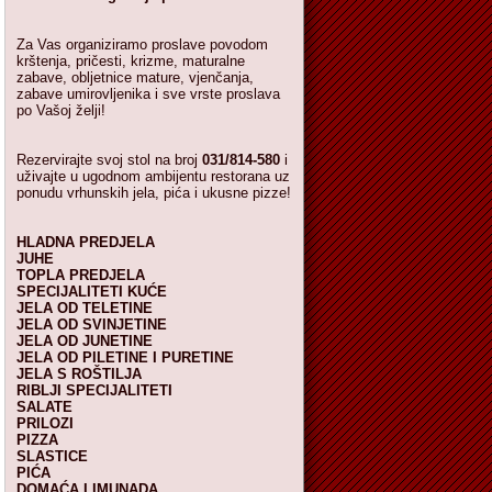
Za Vas organiziramo proslave povodom
krštenja, pričesti, krizme, maturalne
zabave, obljetnice mature, vjenčanja,
zabave umirovljenika i sve vrste proslava
po Vašoj želji!
Rezervirajte svoj stol na broj
031/814-580
i
uživajte u ugodnom ambijentu restorana uz
ponudu vrhunskih jela, pića i ukusne pizze!
HLADNA PREDJELA
JUHE
TOPLA PREDJELA
SPECIJALITETI KUĆE
JELA OD TELETINE
JELA OD SVINJETINE
JELA OD JUNETINE
JELA OD PILETINE I PURETINE
JELA S ROŠTILJA
RIBLJI SPECIJALITETI
SALATE
PRILOZI
PIZZA
SLASTICE
PIĆA
DOMAĆA LIMUNADA