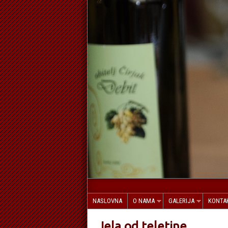
NASLOVNA
O NAMA
GALERIJA
KONTA
Jela od teletine