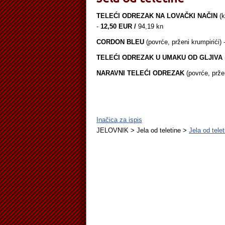
TELEĆI ODREZAK NA LOVAČKI NAČIN
(k
-
12,50 EUR /
94,19 kn
CORDON BLEU
(povrće, prženi krumpirići) 
TELEĆI ODREZAK U UMAKU OD GLJIVA
NARAVNI TELEĆI ODREZAK
(povrće, pržen
Inačica za ispis
JELOVNIK > Jela od teletine >
Jela od telet