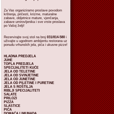
Za Vas organiziramo proslave povodom
krštenja, pričesti, krizme, maturalne
zabave, obljetnice mature, vjenčanja,
zabave umirovljenika i sve vrste proslava
po Vašoj želji!
Rezervirajte svoj stol na broj
031/814-580
i
uživajte u ugodnom ambijentu restorana uz
ponudu vrhunskih jela, pića i ukusne pizze!
HLADNA PREDJELA
JUHE
TOPLA PREDJELA
SPECIJALITETI KUĆE
JELA OD TELETINE
JELA OD SVINJETINE
JELA OD JUNETINE
JELA OD PILETINE I PURETINE
JELA S ROŠTILJA
RIBLJI SPECIJALITETI
SALATE
PRILOZI
PIZZA
SLASTICE
PIĆA
DOMAĆA LIMUNADA