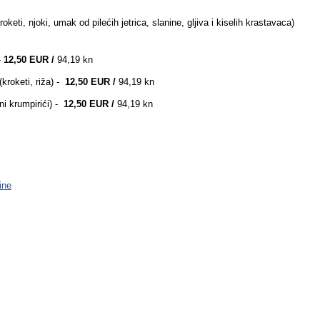
roketi, njoki, umak od pilećih jetrica, slanine, gljiva i kiselih krastavaca)
-
12,50 EUR /
94,19 kn
(kroketi, riža) -
12,50 EUR /
94,19 kn
i krumpirići) -
12,50 EUR /
94,19 kn
ine