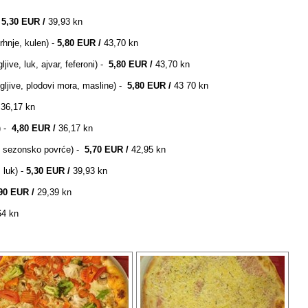
5,30 EUR /
39,93 kn
 vrhnje, kulen) -
5,80 EUR /
43,70 kn
ljive, luk, ajvar, feferoni) -
5,80 EUR /
43,70 kn
 gljive, plodovi mora, masline) -
5,80 EUR /
43 70 kn
/
36,17 kn
 -
4,80 EUR /
36,17 kn
z, sezonsko povrće) -
5,70
EUR /
42,95 kn
, luk) -
5,30 EUR /
39,93 kn
90 EUR /
29,39 kn
64 kn