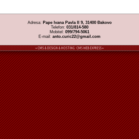
Adresa:
Pape Ivana Pavla II 9, 31400 Đakovo
Telefon:
031/814-580
Mobitel:
099/794-5061
E-mail:
anto.curic22@gmail.com
= CMS & DESIGN & HOSTING: CMS WEB EXPRESS =