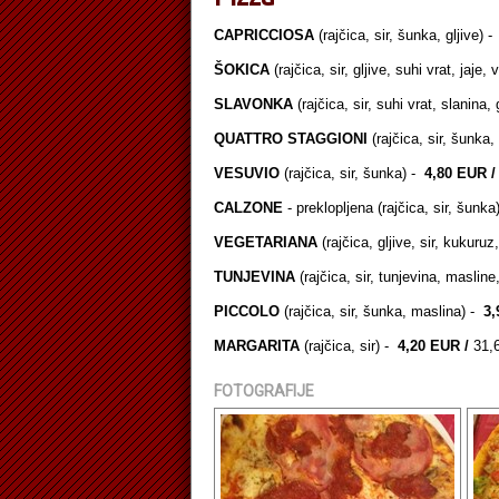
CAPRICCIOSA
(rajčica, sir, šunka, gljive) -
ŠOKICA
(rajčica, sir, gljive, suhi vrat, jaje,
SLAVONKA
(rajčica, sir, suhi vrat, slanina, g
QUATTRO STAGGIONI
(rajčica, sir, šunka,
VESUVIO
(rajčica, sir, šunka) -
4,80 EUR 
CALZONE
- preklopljena (rajčica, sir, šunka)
VEGETARIANA
(rajčica, gljive, sir, kukuru
TUNJEVINA
(rajčica, sir, tunjevina, masline
PICCOLO
(rajčica, sir, šunka, maslina) -
3,
MARGARITA
(rajčica, sir) -
4,20 EUR /
31,
FOTOGRAFIJE