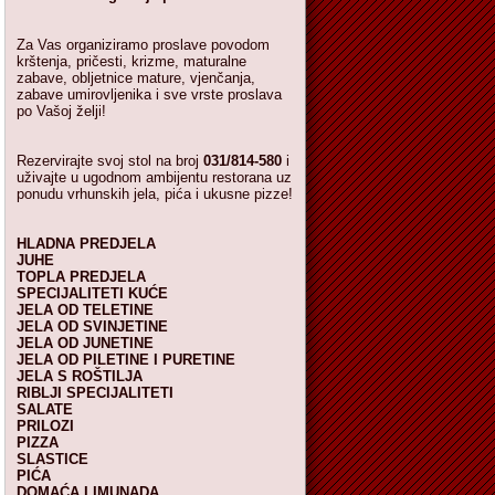
Za Vas organiziramo proslave povodom
krštenja, pričesti, krizme, maturalne
zabave, obljetnice mature, vjenčanja,
zabave umirovljenika i sve vrste proslava
po Vašoj želji!
Rezervirajte svoj stol na broj
031/814-580
i
uživajte u ugodnom ambijentu restorana uz
ponudu vrhunskih jela, pića i ukusne pizze!
HLADNA PREDJELA
JUHE
TOPLA PREDJELA
SPECIJALITETI KUĆE
JELA OD TELETINE
JELA OD SVINJETINE
JELA OD JUNETINE
JELA OD PILETINE I PURETINE
JELA S ROŠTILJA
RIBLJI SPECIJALITETI
SALATE
PRILOZI
PIZZA
SLASTICE
PIĆA
DOMAĆA LIMUNADA