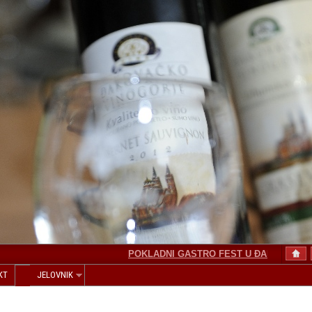
POKLADNI GASTRO FEST U ĐAKOVU
I
KT
JELOVNIK