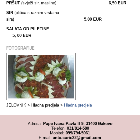
PRŠUT
(svježi sir, masline)
6,50 EUR
SIR
(plitica s raznim vrstama
sira)
5,00 EUR
SALATA OD PILETINE
5, 00 EUR
FOTOGRAFIJE
JELOVNIK > Hladna predjela >
Hladna predjela
Adresa:
Pape Ivana Pavla II 9, 31400 Đakovo
Telefon:
031/814-580
Mobitel:
099/794-5061
E-mail:
anto.curic22@gmail.com